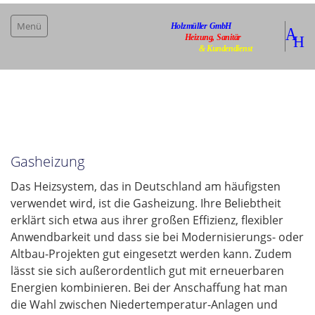
Menü
Home
Infos/wichtige News
Bad & Installation
Gasheizung
Wärme
Das Heizsystem, das in Deutschland am häufigsten
verwendet wird, ist die Gasheizung. Ihre Beliebtheit
Gasheizung
erklärt sich etwa aus ihrer großen Effizienz, flexibler
Wärmepumpe
Anwendbarkeit und dass sie bei Modernisierungs- oder
Altbau-Projekten gut eingesetzt werden kann. Zudem
Biomasse
lässt sie sich außerordentlich gut mit erneuerbaren
Fächenheizung
Energien kombinieren. Bei der Anschaffung hat man
Ölheizung
die Wahl zwischen Niedertemperatur-Anlagen und