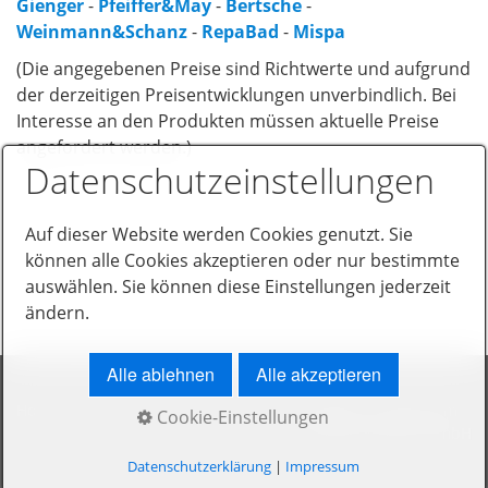
Gienger
-
Pfeiffer&May
-
Bertsche
-
Weinmann&Schanz
-
RepaBad
-
Mispa
Kontakt
(Die angegebenen Preise sind Richtwerte und aufgrund
Impressum
der derzeitigen Preisentwicklungen unverbindlich. Bei
Interesse an den Produkten müssen aktuelle Preise
angefordert werden.)
Datenschutzeinstellungen
Auf dieser Website werden Cookies genutzt. Sie
können alle Cookies akzeptieren oder nur bestimmte
auswählen. Sie können diese Einstellungen jederzeit
ändern.
Alle ablehnen
Alle akzeptieren
Home
Bad
Wärme
Kundendienst
Kontakt
Impressum
Cookie-Einstellungen
© 2026 Holzmüller GmbH
Datenschutzerklärung
|
Impressum