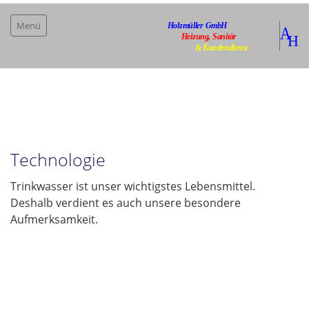
Menü
Home
Infos/wichtige News
Bad & Installation
Technologie
Badplanung
Trinkwasser ist unser wichtigstes Lebensmittel.
Technologie
Deshalb verdient es auch unsere besondere
Barrierefrei
Aufmerksamkeit.
Produkte
Wärme
Kundendienst